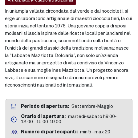
Artigianato/Produzioni tradizionali
In un’ampia vallata circondata dal verde e dai noccioleti, si
erge un laboratorio artigianale di maestri cioccolatieri, la cui
storia inizia nel lontano 1976. Una giovane coppia di sposi
molisani si lascia ispirare dalle ricette locali per lanciarsi nel
mondo della pasticceria, scommettendo sulla bontà e
l’unicità dei grandi classici della tradizione molisana: nasce
la “Labbate Mazziotta Dolciaria”, non solo un’azienda
artigianale ma un progetto di vita condiviso da Vincenzo
Labbate e sua moglie Ines Mazziotta. Un progetto ancora
vivo, il cui cammino è segnato da innumerevoli premi e
riconoscimenti nazionali ed internazionali.
Periodo di apertura
Settembre-Maggio
Orario di apertura
martedì-sabato h9:00-
13:00 - 15:00-19:00
Numero di partecipanti
min 5 - max 20