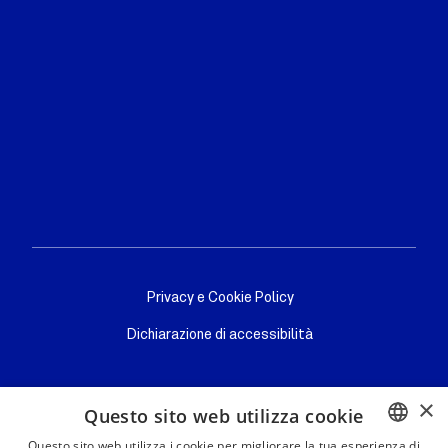
Privacy/cookie
Privacy e Cookie Policy
Dichiarazione di accessibilità
×
Questo sito web utilizza cookie
Questo sito web utilizza i cookie per migliorare la tua esperienza di