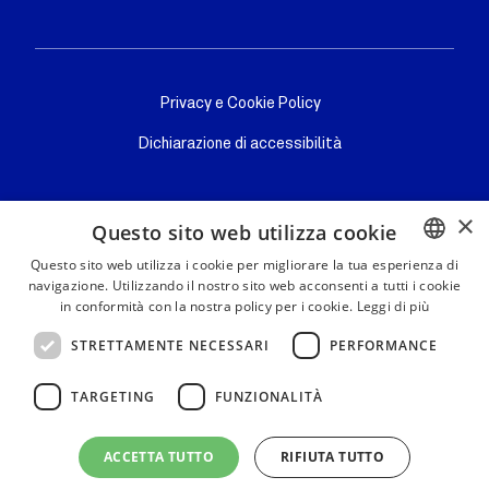
Privacy/cookie
Privacy e Cookie Policy
Dichiarazione di accessibilità
×
Questo sito web utilizza cookie
Questo sito web utilizza i cookie per migliorare la tua esperienza di
navigazione. Utilizzando il nostro sito web acconsenti a tutti i cookie
ITALIAN
Ministero degli Affari Esteri e della Cooperazione Internazionale
in conformità con la nostra policy per i cookie.
Leggi di più
Indirizzo: Piazzale della Farnesina, 1 - 00135 Roma – Italia
ITALIAN
Codice Fiscale: 80213330485
STRETTAMENTE NECESSARI
PERFORMANCE
ENGLISH
TARGETING
FUNZIONALITÀ
SPANISH
PORTUGUESE
ACCETTA TUTTO
RIFIUTA TUTTO
FRENCH