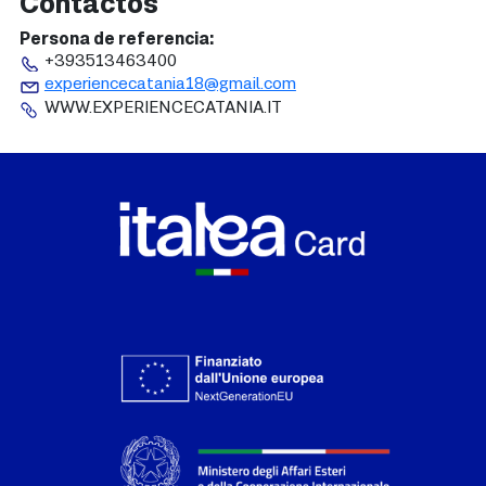
Contactos
Persona de referencia
+393513463400
experiencecatania18@gmail.com
WWW.EXPERIENCECATANIA.IT