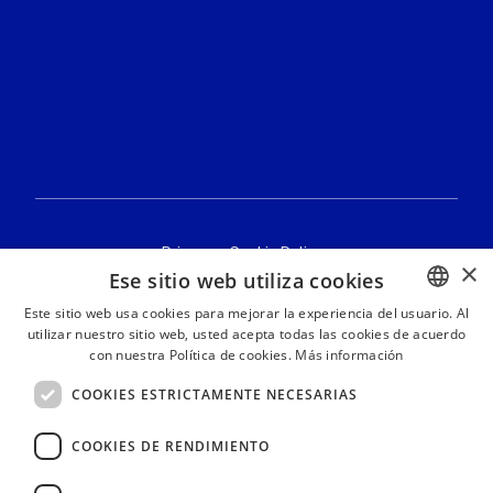
Privacy/cookie
Privacy e Cookie Policy
×
Ese sitio web utiliza cookies
Declaración de accesibilidad
Este sitio web usa cookies para mejorar la experiencia del usuario. Al
utilizar nuestro sitio web, usted acepta todas las cookies de acuerdo
ITALIAN
con nuestra Política de cookies.
Más información
ITALIAN
COOKIES ESTRICTAMENTE NECESARIAS
ENGLISH
Ministero degli Affari Esteri e della Cooperazione Internazionale
COOKIES DE RENDIMIENTO
SPANISH
Indirizzo: Piazzale della Farnesina, 1 - 00135 Roma – Italia
Codice Fiscale: 80213330485
PORTUGUESE